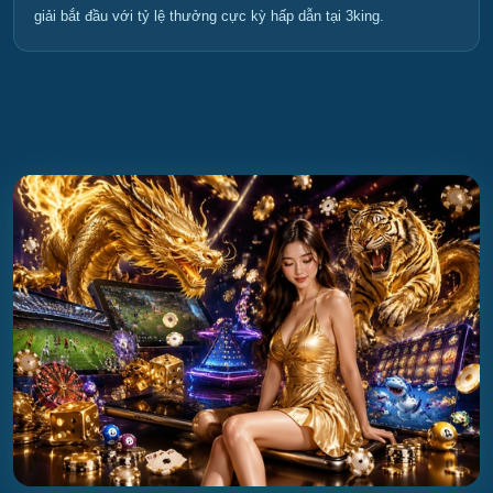
giải bắt đầu với tỷ lệ thưởng cực kỳ hấp dẫn tại 3king.