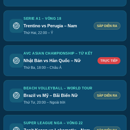
SERIE A1 – VÒNG 18
🏐
Trentino vs Perugia – Nam
SẮP DIỄN RA
Thứ Hai, 22:00 – Ý
AVC ASIAN CHAMPIONSHIP – TỨ KẾT
🏐
Nhật Bản vs Hàn Quốc – Nữ
TRỰC TIẾP
Thứ Ba, 18:00 – Châu Á
BEACH VOLLEYBALL – WORLD TOUR
🏐
Brazil vs Mỹ – Bãi Biển Nữ
SẮP DIỄN RA
Thứ Tư, 20:00 – Ngoài trời
SUPER LEAGUE NGA – VÒNG 22