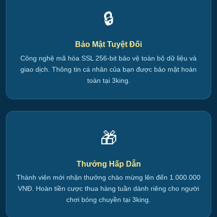
🔒
Bảo Mật Tuyệt Đối
Công nghệ mã hóa SSL 256-bit bảo vệ toàn bộ dữ liệu và
giao dịch. Thông tin cá nhân của bạn được bảo mật hoàn
toàn tại 3king.
🎁
Thưởng Hấp Dẫn
Thành viên mới nhận thưởng chào mừng lên đến 1.000.000
VNĐ. Hoàn tiền cược thua hàng tuần dành riêng cho người
chơi bóng chuyền tại 3king.