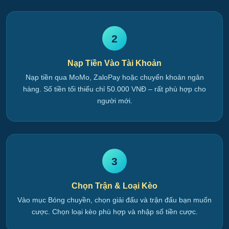
2
Nạp Tiền Vào Tài Khoản
Nạp tiền qua MoMo, ZaloPay hoặc chuyển khoản ngân
hàng. Số tiền tối thiểu chỉ 50.000 VNĐ – rất phù hợp cho
người mới.
3
Chọn Trận & Loại Kèo
Vào mục Bóng chuyền, chọn giải đấu và trận đấu bạn muốn
cược. Chọn loại kèo phù hợp và nhập số tiền cược.