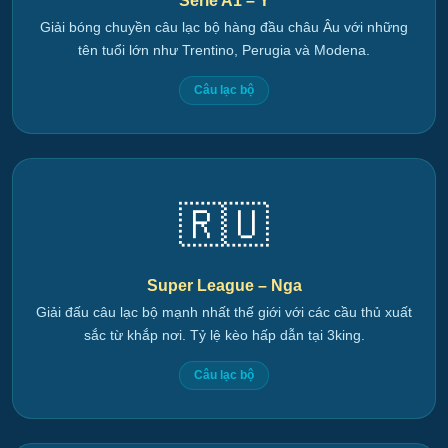
Serie A1 – Ý
Giải bóng chuyền câu lạc bộ hàng đầu châu Âu với những
tên tuổi lớn như Trentino, Perugia và Modena.
Câu lạc bộ
🇷🇺
Super League – Nga
Giải đấu câu lạc bộ mạnh nhất thế giới với các cầu thủ xuất
sắc từ khắp nơi. Tỷ lệ kèo hấp dẫn tại 3king.
Câu lạc bộ