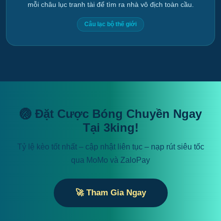
mỗi châu lục tranh tài để tìm ra nhà vô địch toàn cầu.
Câu lạc bộ thế giới
🏐 Đặt Cược Bóng Chuyền Ngay
Tại 3king!
Tỷ lệ kèo tốt nhất – cập nhật liên tục – nạp rút siêu tốc
qua MoMo và ZaloPay
🚀 Tham Gia Ngay