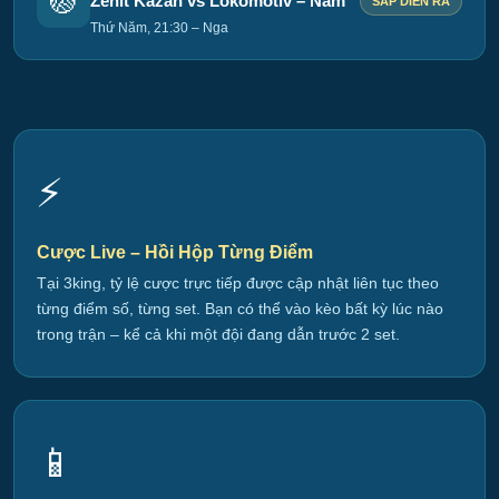
🏐
Zenit Kazan vs Lokomotiv – Nam
SẮP DIỄN RA
Thứ Năm, 21:30 – Nga
⚡
Cược Live – Hồi Hộp Từng Điểm
Tại 3king, tỷ lệ cược trực tiếp được cập nhật liên tục theo
từng điểm số, từng set. Bạn có thể vào kèo bất kỳ lúc nào
trong trận – kể cả khi một đội đang dẫn trước 2 set.
📱