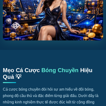
Mẹo Cá Cược
Bóng Chuyền
Hiệu
Quả 💡
Cá cược bóng chuyền đòi hỏi sự am hiểu về đội bóng,
phong độ cầu thủ và đặc điểm từng giải đấu. Dưới đây là
những kinh nghiệm thực tế được đúc kết từ cộng đồng