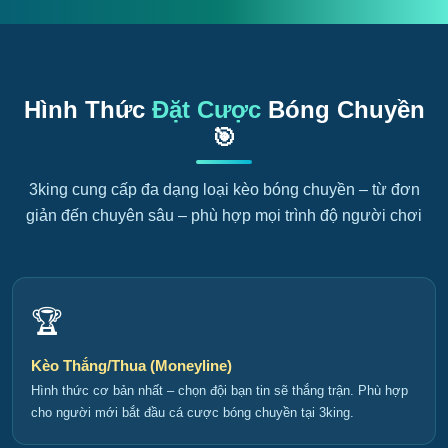
Hình Thức
Đặt Cược
Bóng Chuyền
🎯
3king cung cấp đa dạng loại kèo bóng chuyền – từ đơn
giản đến chuyên sâu – phù hợp mọi trình độ người chơi
🏆
Kèo Thắng/Thua (Moneyline)
Hình thức cơ bản nhất – chọn đội bạn tin sẽ thắng trận. Phù hợp
cho người mới bắt đầu cá cược bóng chuyền tại 3king.