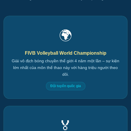
🌍
FIVB Volleyball World Championship
Giải vô địch bóng chuyền thế giới 4 năm một lần – sự kiện
lớn nhất của môn thể thao này với hàng triệu người theo
dõi.
Đội tuyển quốc gia
🏅