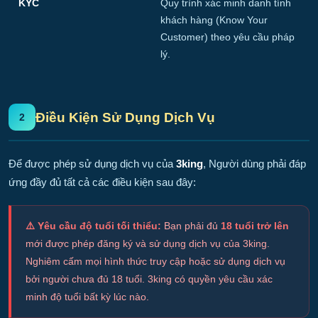
KYC
Quy trình xác minh danh tính
khách hàng (Know Your
Customer) theo yêu cầu pháp
lý.
Điều Kiện Sử Dụng Dịch Vụ
2
Để được phép sử dụng dịch vụ của
3king
, Người dùng phải đáp
ứng đầy đủ tất cả các điều kiện sau đây:
⚠️ Yêu cầu độ tuổi tối thiểu:
Bạn phải đủ
18 tuổi trở lên
mới được phép đăng ký và sử dụng dịch vụ của 3king.
Nghiêm cấm mọi hình thức truy cập hoặc sử dụng dịch vụ
bởi người chưa đủ 18 tuổi. 3king có quyền yêu cầu xác
minh độ tuổi bất kỳ lúc nào.