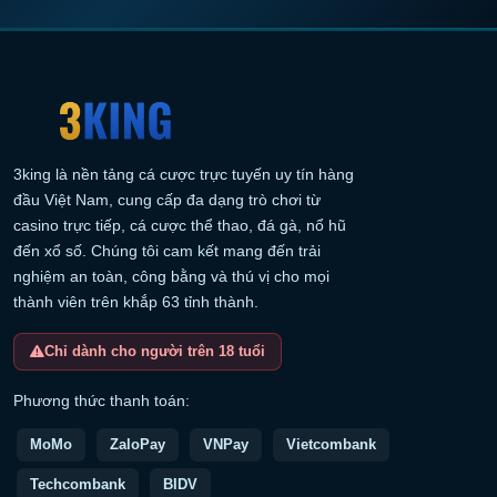
3king là nền tảng cá cược trực tuyến uy tín hàng
đầu Việt Nam, cung cấp đa dạng trò chơi từ
casino trực tiếp, cá cược thể thao, đá gà, nổ hũ
đến xổ số. Chúng tôi cam kết mang đến trải
nghiệm an toàn, công bằng và thú vị cho mọi
thành viên trên khắp 63 tỉnh thành.
Chỉ dành cho người trên 18 tuổi
Phương thức thanh toán:
MoMo
ZaloPay
VNPay
Vietcombank
Techcombank
BIDV