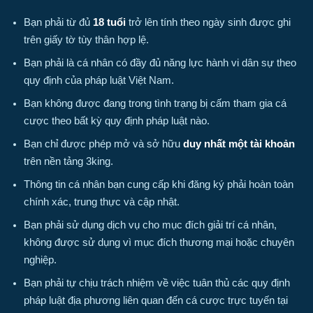
Bạn phải từ đủ
18 tuổi
trở lên tính theo ngày sinh được ghi
trên giấy tờ tùy thân hợp lệ.
Bạn phải là cá nhân có đầy đủ năng lực hành vi dân sự theo
quy định của pháp luật Việt Nam.
Bạn không được đang trong tình trạng bị cấm tham gia cá
cược theo bất kỳ quy định pháp luật nào.
Bạn chỉ được phép mở và sở hữu
duy nhất một tài khoản
trên nền tảng 3king.
Thông tin cá nhân bạn cung cấp khi đăng ký phải hoàn toàn
chính xác, trung thực và cập nhật.
Bạn phải sử dụng dịch vụ cho mục đích giải trí cá nhân,
không được sử dụng vì mục đích thương mại hoặc chuyên
nghiệp.
Bạn phải tự chịu trách nhiệm về việc tuân thủ các quy định
pháp luật địa phương liên quan đến cá cược trực tuyến tại