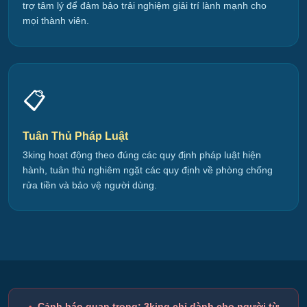
trợ tâm lý để đảm bảo trải nghiệm giải trí lành mạnh cho
mọi thành viên.
📋
Tuân Thủ Pháp Luật
3king hoạt động theo đúng các quy định pháp luật hiện
hành, tuân thủ nghiêm ngặt các quy định về phòng chống
rửa tiền và bảo vệ người dùng.
Cảnh báo quan trọng:
3king chỉ dành cho người từ