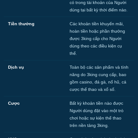
có trong tài khoản của Người
dùng tại bất kỳ thời điểm nào.
Tiền thưởng
Các khoản tiền khuyến mãi,
hoàn tiền hoặc phần thưởng
được 3king cấp cho Người
dùng theo các điều kiện cụ
thể.
Dịch vụ
Toàn bộ các sản phẩm và tính
năng do 3king cung cấp, bao
gồm casino, đá gà, nổ hũ, cá
cược thể thao và xổ số.
Cược
Bất kỳ khoản tiền nào được
Người dùng đặt vào một trò
chơi hoặc sự kiện thể thao
trên nền tảng 3king.