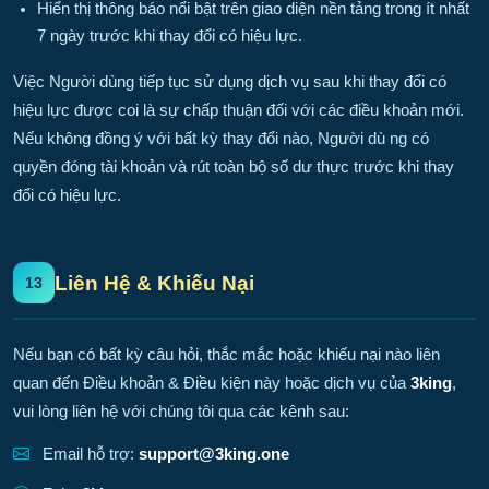
Hiển thị thông báo nổi bật trên giao diện nền tảng trong ít nhất
7 ngày trước khi thay đổi có hiệu lực.
Việc Người dùng tiếp tục sử dụng dịch vụ sau khi thay đổi có
hiệu lực được coi là sự chấp thuận đối với các điều khoản mới.
Nếu không đồng ý với bất kỳ thay đổi nào, Người dù ng có
quyền đóng tài khoản và rút toàn bộ số dư thực trước khi thay
đổi có hiệu lực.
Liên Hệ & Khiếu Nại
13
Nếu bạn có bất kỳ câu hỏi, thắc mắc hoặc khiếu nại nào liên
quan đến Điều khoản & Điều kiện này hoặc dịch vụ của
3king
,
vui lòng liên hệ với chúng tôi qua các kênh sau:
Email hỗ trợ:
support@3king.one