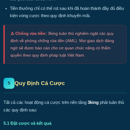
Tiền thưởng chỉ có thể rút sau khi đã hoàn thành đầy đủ điều
kiện vòng cược theo quy định khuyến mãi.
⚠️ Chống rửa tiền:
3king tuân thủ nghiêm ngặt các quy
định về phòng chống rửa tiền (AML). Mọi giao dịch đáng
ngờ sẽ được báo cáo cho cơ quan chức năng có thẩm
quyền theo quy định pháp luật Việt Nam.
Quy Định Cá Cược
5
Tất cả các hoạt động cá cược trên nền tảng
3king
phải tuân thủ
các quy định sau:
5.1 Đặt cược và kết quả