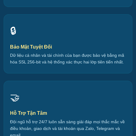
🔒
Bảo Mật Tuyệt Đối
Dữ liệu cá nhân và tài chính của bạn được bảo vệ bằng mã
hóa SSL 256-bit và hệ thống xác thực hai lớp tiên tiến nhất.
🤝
Hỗ Trợ Tận Tâm
Đội ngũ hỗ trợ 24/7 luôn sẵn sàng giải đáp mọi thắc mắc về
điều khoản, giao dịch và tài khoản qua Zalo, Telegram và
email.