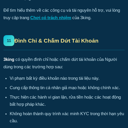
Để tìm hiểu thêm về các công cụ và tài nguyên hỗ trợ, vui lòng
truy cập trang
Chơi có trách nhiệm
của 3king.
Đình Chỉ & Chấm Dứt Tài Khoản
11
3king
có quyền đình chỉ hoặc chấm dứt tài khoản của Người
dùng trong các trường hợp sau:
Vi phạm bất kỳ điều khoản nào trong tài liệu này.
Cung cấp thông tin cá nhân giả mạo hoặc không chính xác.
Thực hiện các hành vi gian lận, rửa tiền hoặc các hoạt động
bất hợp pháp khác.
Không hoàn thành quy trình xác minh KYC trong thời hạn yêu
cầu.