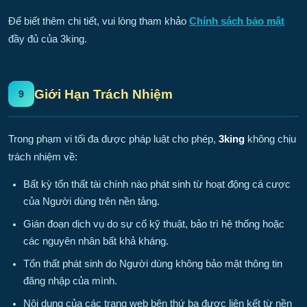
Để biết thêm chi tiết, vui lòng tham khảo
Chính sách bảo mật
đầy đủ của 3king.
Giới Hạn Trách Nhiệm
9
Trong phạm vi tối đa được pháp luật cho phép,
3king
không chịu
trách nhiệm về:
Bất kỳ tổn thất tài chính nào phát sinh từ hoạt động cá cược
của Người dùng trên nền tảng.
Gián đoạn dịch vụ do sự cố kỹ thuật, bảo trì hệ thống hoặc
các nguyên nhân bất khả kháng.
Tổn thất phát sinh do Người dùng không bảo mật thông tin
đăng nhập của mình.
Nội dung của các trang web bên thứ ba được liên kết từ nền