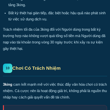
tảng 3king.
Bất kỳ thiệt hại gián tiếp, đặc biệt hoặc hậu quả nào phát sinh
từ việc sử dụng dịch vụ.
Trách nhiệm tối đa của 3king đối với Người dùng trong bất kỳ
trường hợp nào không vượt quá tổng số tiền mà Người dùng đã
nạp vào tài khoản trong vòng 30 ngày trước khi xảy ra sự kiện
gây thiệt hại.
Chơi Có Trách Nhiệm
10
3king
cam kết mạnh mẽ với việc thúc đẩy văn hóa chơi có trách
nhiệm. Cá cược nên là hoạt động giải trí, không phải là nguồn thu
nhập hay cách giải quyết vấn đề tài chính.