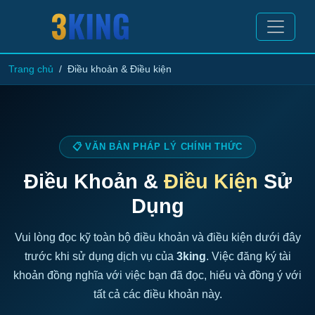
Trang chủ
Điều khoản & Điều kiện
📋 VĂN BẢN PHÁP LÝ CHÍNH THỨC
Điều Khoản &
Điều Kiện
Sử
Dụng
Vui lòng đọc kỹ toàn bộ điều khoản và điều kiện dưới đây
trước khi sử dụng dịch vụ của
3king
. Việc đăng ký tài
khoản đồng nghĩa với việc bạn đã đọc, hiểu và đồng ý với
tất cả các điều khoản này.