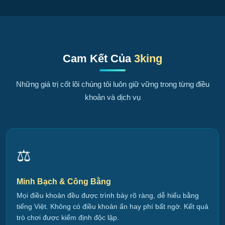
Cam Kết Của
3king
Những giá trị cốt lõi chúng tôi luôn giữ vững trong từng điều
khoản và dịch vụ
⚖️
Minh Bạch & Công Bằng
Mọi điều khoản đều được trình bày rõ ràng, dễ hiểu bằng
tiếng Việt. Không có điều khoản ẩn hay phí bất ngờ. Kết quả
trò chơi được kiểm định độc lập.