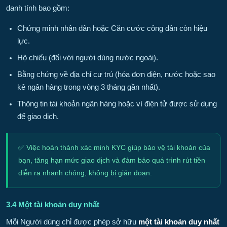
danh tính bao gồm:
Chứng minh nhân dân hoặc Căn cước công dân còn hiệu
lực.
Hộ chiếu (đối với người dùng nước ngoài).
Bằng chứng về địa chỉ cư trú (hóa đơn điện, nước hoặc sao
kê ngân hàng trong vòng 3 tháng gần nhất).
Thông tin tài khoản ngân hàng hoặc ví điện tử được sử dụng
để giao dịch.
✅ Việc hoàn thành xác minh KYC giúp bảo vệ tài khoản của
bạn, tăng hạn mức giao dịch và đảm bảo quá trình rút tiền
diễn ra nhanh chóng, không bị gián đoạn.
3.4 Một tài khoản duy nhất
Mỗi Người dùng chỉ được phép sở hữu
một tài khoản duy nhất