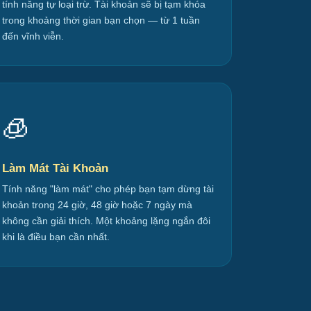
tính năng tự loại trừ. Tài khoản sẽ bị tạm khóa
trong khoảng thời gian bạn chọn — từ 1 tuần
đến vĩnh viễn.
🧊
Làm Mát Tài Khoản
Tính năng "làm mát" cho phép bạn tạm dừng tài
khoản trong 24 giờ, 48 giờ hoặc 7 ngày mà
không cần giải thích. Một khoảng lặng ngắn đôi
khi là điều bạn cần nhất.