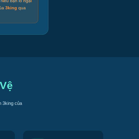
 Nếu bạn lo ngại
của
3king
qua
 Vệ
n 3king của