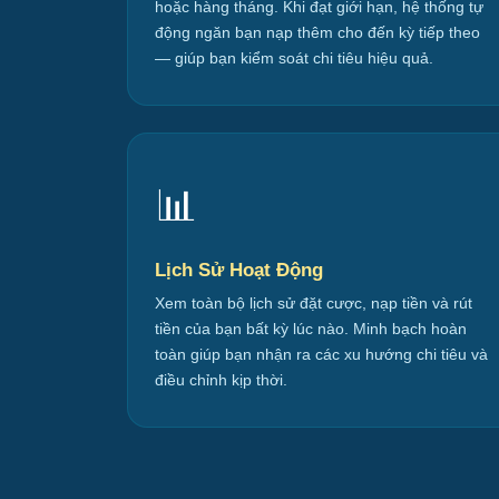
hoặc hàng tháng. Khi đạt giới hạn, hệ thống tự
động ngăn bạn nạp thêm cho đến kỳ tiếp theo
— giúp bạn kiểm soát chi tiêu hiệu quả.
📊
Lịch Sử Hoạt Động
Xem toàn bộ lịch sử đặt cược, nạp tiền và rút
tiền của bạn bất kỳ lúc nào. Minh bạch hoàn
toàn giúp bạn nhận ra các xu hướng chi tiêu và
điều chỉnh kịp thời.