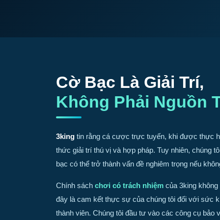
Cờ Bạc Là Giải Trí,
Không Phải Nguồn 
3king
tin rằng cá cược trực tuyến, khi được thực h
thức giải trí thú vị và hợp pháp. Tuy nhiên, chúng 
bạc có thể trở thành vấn đề nghiêm trọng nếu kh
Chính sách
chơi có trách nhiệm
của 3king không 
đây là cam kết thực sự của chúng tôi đối với sức 
thành viên. Chúng tôi đầu tư vào các công cụ bảo v