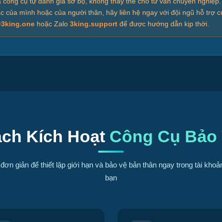
 công cụ tự đánh giá sơ bộ, không thay thế cho tư vấn chuyên nghiệp.
ạc của mình hoặc của người thân, hãy liên hệ ngay với đội ngũ hỗ trợ 
3king.one
hoặc Zalo
3king.support
để được hướng dẫn kịp thời.
ch Kích Hoạt
Công Cụ Bảo
ơn giản để thiết lập giới hạn và bảo vệ bản thân ngay trong tài khoả
bạn