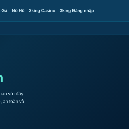
 Gà
Nổ Hũ
3king Casino
3king Đăng nhập
m
bạn với đầy
, an toàn và