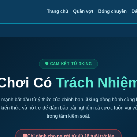
Trang chủ
Quần vợt
Bóng chuyền
Đá
🛡️ CAM KẾT TỪ 3KING
Chơi Có
Trách Nhiệ
nh mạnh bắt đầu từ ý thức của chính bạn.
3king
đồng hành cùng 
 kiến thức và hỗ trợ để đảm bảo trải nghiệm cá cược luôn vui vẻ
trong tầm kiểm soát.
Chỉ dành cho người từ đủ 18 tuổi trở lên