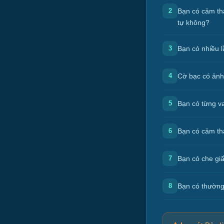
2
Bạn có cảm th
tự không?
3
Bạn có nhiều 
4
Cờ bạc có ảnh
5
Bạn có từng v
6
Bạn có cảm th
7
Bạn có che gi
8
Bạn có thường 