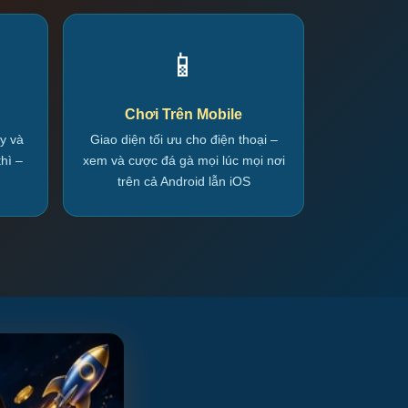
📱
Chơi Trên Mobile
y và
Giao diện tối ưu cho điện thoại –
hì –
xem và cược đá gà mọi lúc mọi nơi
trên cả Android lẫn iOS