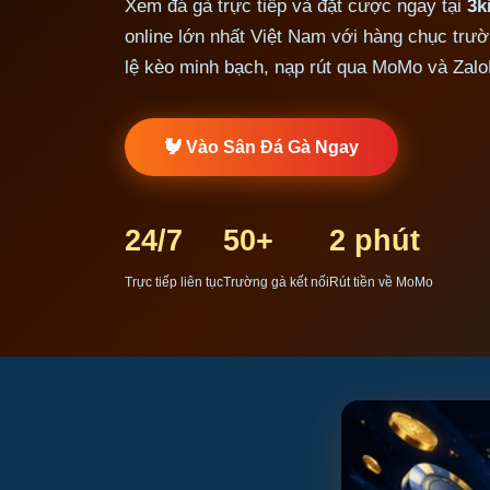
Xem đá gà trực tiếp và đặt cược ngay tại
3k
online lớn nhất Việt Nam với hàng chục trườ
lệ kèo minh bạch, nạp rút qua MoMo và Zal
🐓 Vào Sân Đá Gà Ngay
24/7
50+
2 phút
Trực tiếp liên tục
Trường gà kết nối
Rút tiền về MoMo