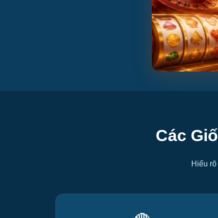
Các Gi
Hiểu rõ