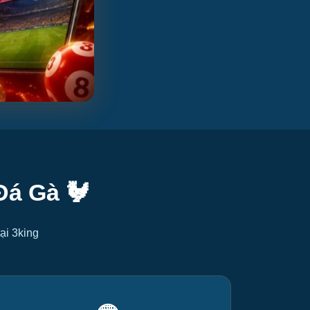
Đá Gà 🐓
ại 3king