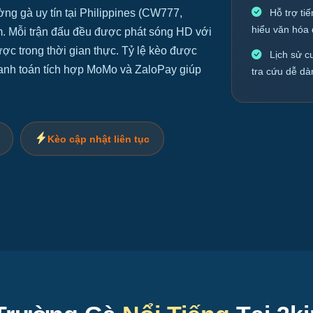
Hỗ trợ tiế
ường gà uy tín tại Philippines (CW777,
hiểu văn hóa 
. Mỗi trận đấu đều được phát sóng HD với
ược trong thời gian thực. Tỷ lệ kèo được
Lịch sử c
hanh toán tích hợp MoMo và ZaloPay giúp
tra cứu dễ dà
Kèo cập nhật liên tục